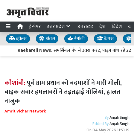
ई-पेपर
उत्तर प्रदेश
उत्तराखंड
देश
विदेश
का
व्हील्स
अंतस
रंगोली
कैंपस
य
Raebareli News: समर्सिबल पंप में उतरा करंट, पाइप बांध रहे 22 वर
कौशांबी:
पूर्व ग्राम प्रधान को बदमाशों ने मारी गोली,
बाइक सवार हमलावरों ने तड़तड़ाई गोलियां, हालत
नाजुक
Amrit Vichar Network
By
Anjali Singh
Edited By
Anjali Singh
On
04 May 2026 11:53:19