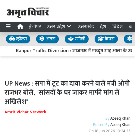
ई-पेपर
उत्तर प्रदेश
उत्तराखंड
देश
विदेश
का
व्हील्स
अंतस
रंगोली
कैंपस
य
Kanpur Traffic Diversion : जाजमऊ में मख्दूम शाह आला के उर्स को ले
UP News : सपा में टूट का दावा करने वाले मंत्री ओपी
राजभर बोले, "सांसदों के घर जाकर माफी मांग लें
अखिलेश"
Amrit Vichar Network
By
Ateeq Khan
Edited By
Ateeq Khan
On
18 Jun 2026 10:24:35