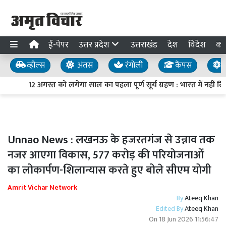
ई-पेपर
उत्तर प्रदेश
उत्तराखंड
देश
विदेश
का
व्हील्स
अंतस
रंगोली
कैंपस
य
12 अगस्त को लगेगा साल का पहला पूर्ण सूर्य ग्रहण : भारत में नहीं द
Unnao News : लखनऊ के हजरतगंज से उन्नाव तक
नजर आएगा विकास, 577 करोड़ की परियोजनाओं
का लोकार्पण-शिलान्यास करते हुए बोले सीएम योगी
Amrit Vichar Network
By
Ateeq Khan
Edited By
Ateeq Khan
On
18 Jun 2026 11:56:47