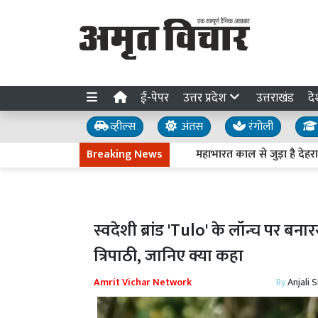
ई-पेपर
उत्तर प्रदेश
उत्तराखंड
दे
व्हील्स
अंतस
रंगोली
Breaking News
महाभारत काल से जुड़ा है देहरादून का
स्वदेशी ब्रांड 'Tulo' के लॉन्च पर ब
त्रिपाठी, जानिए क्या कहा
Amrit Vichar Network
By
Anjali 