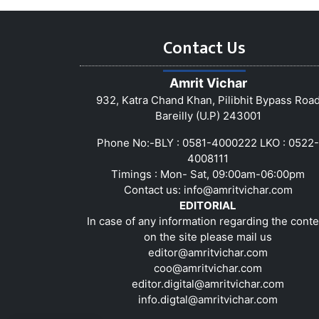
Contact Us
Amrit Vichar
932, Katra Chand Khan, Pilibhit Bypass Roa
Bareilly (U.P) 243001
Phone No:-BLY : 0581-4000222 LKO : 0522-
4008111
Timings : Mon- Sat, 09:00am-06:00pm
Contact us:
info@amritvichar.com
EDITORIAL
In case of any information regarding the conte
on the site please mail us
editor@amritvichar.com
coo@amritvichar.com
editor.digital@amritvichar.com
info.digtal@amritvichar.com