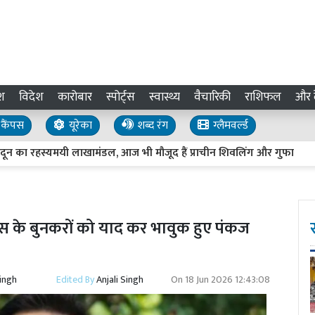
श
विदेश
कारोबार
स्पोर्ट्स
स्वास्थ्य
वैचारिकी
राशिफल
और द
कैंपस
यूरेका
शब्द रंग
ग्लैमवर्ल्ड
 रहस्यमयी लाखामंडल, आज भी मौजूद हैं प्राचीन शिवलिंग और गुफा
जॉब अल
नारस के बुनकरों को याद कर भावुक हुए पंकज
Singh
Edited By
Anjali Singh
On
18 Jun 2026 12:43:08