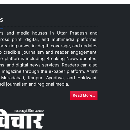
s
ers and media houses in Uttar Pradesh and
ss print, digital, and multimedia platforms.
t breaking news, in-depth coverage, and updates
to credible journalism and reader engagement,
le platforms including Breaking News updates,
ms, and digital news services. Readers can also
 magazine through the e-paper platform. Amrit
w, Moradabad, Kanpur, Ayodhya, and Haldwani,
ndi journalism and regional media.
Read More...