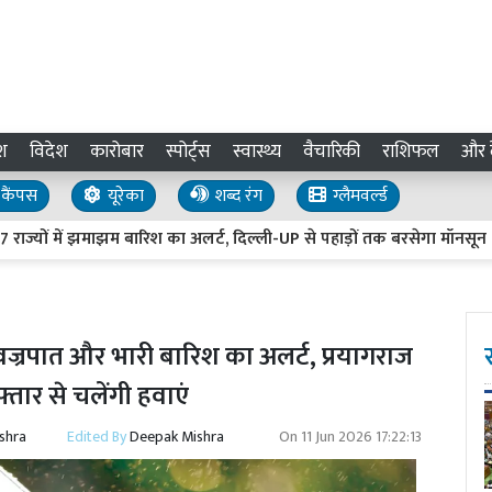
श
विदेश
कारोबार
स्पोर्ट्स
स्वास्थ्य
वैचारिकी
राशिफल
और द
कैंपस
यूरेका
शब्द रंग
ग्लैमवर्ल्ड
ें झमाझम बारिश का अलर्ट, दिल्ली-UP से पहाड़ों तक बरसेगा मॉनसून
6
 वज्रपात और भारी बारिश का अलर्ट, प्रयागराज
्तार से चलेंगी हवाएं
shra
Edited By
Deepak Mishra
On
11 Jun 2026 17:22:13