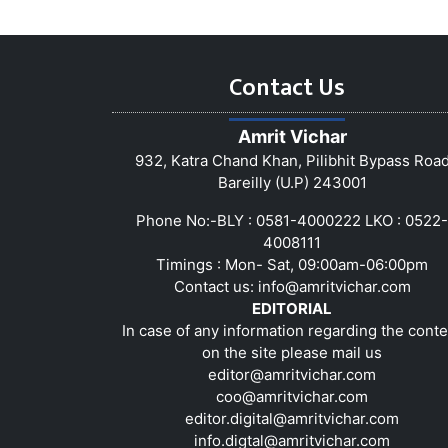
Contact Us
Amrit Vichar
932, Katra Chand Khan, Pilibhit Bypass Roa
Bareilly (U.P) 243001
Phone No:-BLY : 0581-4000222 LKO : 0522-
4008111
Timings : Mon- Sat, 09:00am-06:00pm
Contact us:
info@amritvichar.com
EDITORIAL
In case of any information regarding the conte
on the site please mail us
editor@amritvichar.com
coo@amritvichar.com
editor.digital@amritvichar.com
info.digtal@amritvichar.com