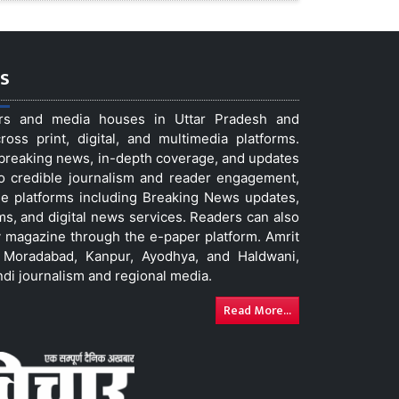
s
ers and media houses in Uttar Pradesh and
ss print, digital, and multimedia platforms.
t breaking news, in-depth coverage, and updates
to credible journalism and reader engagement,
le platforms including Breaking News updates,
ms, and digital news services. Readers can also
 magazine through the e-paper platform. Amrit
w, Moradabad, Kanpur, Ayodhya, and Haldwani,
ndi journalism and regional media.
Read More...