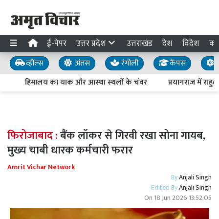
ई-पेपर
उत्तर प्रदेश
उत्तराखंड
देश
विदेश
का
व्हील्स
अंतस
रंगोली
कैंपस
य
हिमालय का याक और आस्था स्थलों के चंवर
प्रयागराज में राहुल
फिरोजाबाद :
बैंक लॉकर से गिरवी रखा सोना गायब,
मुख्य चाबी धारक कर्मचारी फरार
Amrit Vichar Network
By
Anjali Singh
Edited By
Anjali Singh
On
18 Jun 2026 13:52:05