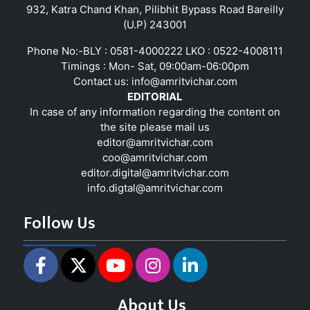
932, Katra Chand Khan, Pilibhit Bypass Road Bareilly
(U.P) 243001
Phone No:-BLY : 0581-4000222 LKO : 0522-4008111
Timings : Mon- Sat, 09:00am-06:00pm
Contact us:
info@amritvichar.com
EDITORIAL
In case of any information regarding the content on
the site please mail us
editor@amritvichar.com
coo@amritvichar.com
editor.digital@amritvichar.com
info.digtal@amritvichar.com
Follow Us
About Us