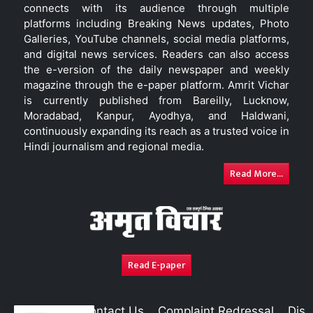
connects with its audience through multiple
platforms including Breaking News updates, Photo
Galleries, YouTube channels, social media platforms,
and digital news services. Readers can also access
the e-version of the daily newspaper and weekly
magazine through the e-paper platform. Amrit Vichar
is currently published from Bareilly, Lucknow,
Moradabad, Kanpur, Ayodhya, and Haldwani,
continuously expanding its reach as a trusted voice in
Hindi journalism and regional media.
Read More...
Read E-paper
About Us
Contact Us
Complaint Redressal
Disc