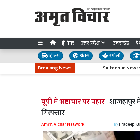
ई-पेपर
उत्तर प्रदेश
उत्तराखंड
दे
व्हील्स
अंतस
रंगोली
Breaking News
Sultanpur News: बेदूपार
यूपी में भ्रष्टाचार पर प्रहार :
शाजहांपुर म
गिरफ्तार
Amrit Vichar Network
By
Pradeep K