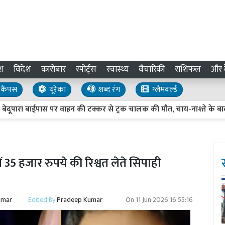
श
विदेश
कारोबार
स्पोर्ट्स
स्वास्थ्य
वैचारिकी
राशिफल
और द
कैंपस
यूरेका
शब्द रंग
ग्लैमवर्ल्ड
ा बाईपास पर वाहन की टक्कर से ट्रक चालक की मौत, चाय-नाश्ते के बाद ट्रक
ें 35 हजार रुपये की रिश्वत लेते सिपाही
umar
Edited By
Pradeep Kumar
On
11 Jun 2026 16:55:16