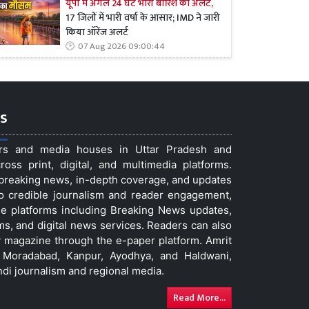
यूपी में अगले 24 घंटे भारी बारिश का अलर्ट,
17 जिलों में भारी वर्षा के आसार; IMD ने जारी
किया ऑरेंज अलर्ट
07 Aug 2026 09:00:44
s
ers and media houses in Uttar Pradesh and
ss print, digital, and multimedia platforms.
t breaking news, in-depth coverage, and updates
to credible journalism and reader engagement,
le platforms including Breaking News updates,
ms, and digital news services. Readers can also
 magazine through the e-paper platform. Amrit
w, Moradabad, Kanpur, Ayodhya, and Haldwani,
ndi journalism and regional media.
Read More...