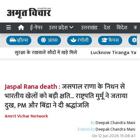
ई-पेपर
उत्तर प्रदेश
उत्तराखंड
देश
विदेश
का
व्हील्स
अंतस
रंगोली
कैंपस
य
सुरक्षा के रखवाले सौदों में खड़े मिले
Lucknow Tiranga Yatra : आज
Jaspal Rana death :
जसपाल राणा के निधन से
भारतीय खेलों को बड़ी क्षति... राष्ट्रपति मुर्मू ने जताया
दुख, PM और बिंद्रा ने दी श्रद्धांजलि
Amrit Vichar Network
By
Deepak Chandra Mani
Edited By
Deepak Chandra Mani
On
12 Jun 2026 15:08:41