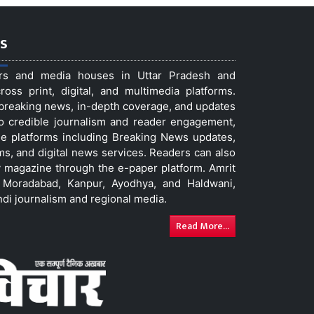
s
ers and media houses in Uttar Pradesh and
ss print, digital, and multimedia platforms.
t breaking news, in-depth coverage, and updates
to credible journalism and reader engagement,
le platforms including Breaking News updates,
ms, and digital news services. Readers can also
 magazine through the e-paper platform. Amrit
w, Moradabad, Kanpur, Ayodhya, and Haldwani,
ndi journalism and regional media.
Read More...