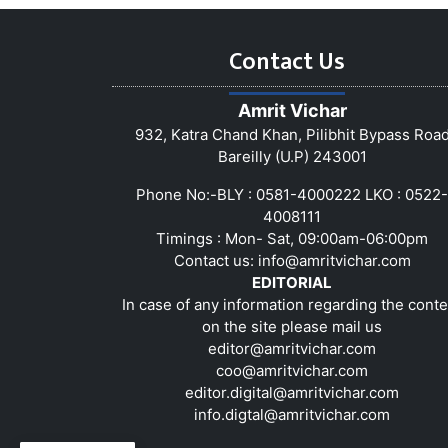
Contact Us
Amrit Vichar
932, Katra Chand Khan, Pilibhit Bypass Roa
Bareilly (U.P) 243001
Phone No:-BLY : 0581-4000222 LKO : 0522-
4008111
Timings : Mon- Sat, 09:00am-06:00pm
Contact us:
info@amritvichar.com
EDITORIAL
In case of any information regarding the conte
on the site please mail us
editor@amritvichar.com
coo@amritvichar.com
editor.digital@amritvichar.com
info.digtal@amritvichar.com