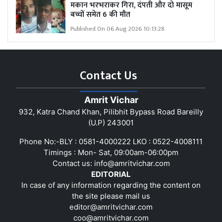
मकान भरभराकर गिरा, दंपती और दो मासूम
बच्चों समेत 6 की मौत
Published On 06 Aug 2026 10:13:28
Contact Us
Amrit Vichar
932, Katra Chand Khan, Pilibhit Bypass Road Bareilly
(U.P) 243001
Phone No:-BLY : 0581-4000222 LKO : 0522-4008111
Timings : Mon- Sat, 09:00am-06:00pm
Contact us:
info@amritvichar.com
EDITORIAL
In case of any information regarding the content on
the site please mail us
editor@amritvichar.com
coo@amritvichar.com