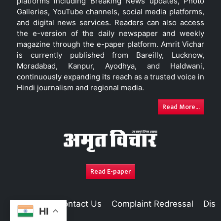
platforms including Breaking News updates, Photo
Galleries, YouTube channels, social media platforms,
and digital news services. Readers can also access
the e-version of the daily newspaper and weekly
magazine through the e-paper platform. Amrit Vichar
is currently published from Bareilly, Lucknow,
Moradabad, Kanpur, Ayodhya, and Haldwani,
continuously expanding its reach as a trusted voice in
Hindi journalism and regional media.
Read More...
Read E-paper
About Us
Contact Us
Complaint Redressal
Disc
HI