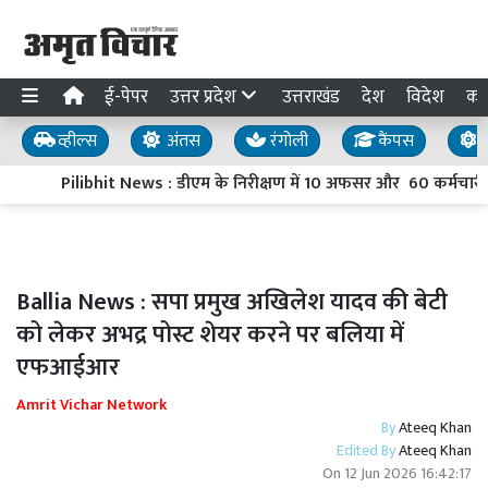
ई-पेपर
उत्तर प्रदेश
उत्तराखंड
देश
विदेश
का
व्हील्स
अंतस
रंगोली
कैंपस
य
Pilibhit News : डीएम के निरीक्षण में 10 अफसर और 60 कर्मचारी द
Ballia News : सपा प्रमुख अखिलेश यादव की बेटी
को लेकर अभद्र पोस्ट शेयर करने पर बलिया में
एफआईआर
Amrit Vichar Network
By
Ateeq Khan
Edited By
Ateeq Khan
On
12 Jun 2026 16:42:17