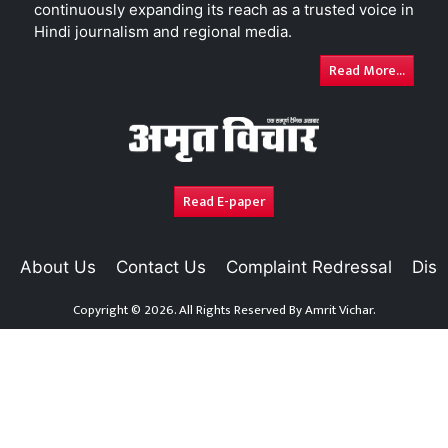
continuously expanding its reach as a trusted voice in
Hindi journalism and regional media.
Read More...
Read E-paper
About Us
Contact Us
Complaint Redressal
Disc
Copyright © 2026. All Rights Reserved By
Amrit Vichar.