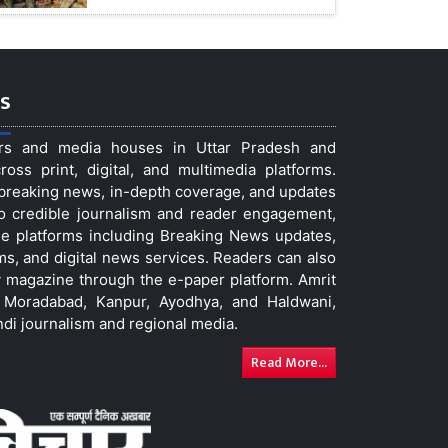
s
ers and media houses in Uttar Pradesh and
ss print, digital, and multimedia platforms.
t breaking news, in-depth coverage, and updates
to credible journalism and reader engagement,
le platforms including Breaking News updates,
ms, and digital news services. Readers can also
 magazine through the e-paper platform. Amrit
w, Moradabad, Kanpur, Ayodhya, and Haldwani,
ndi journalism and regional media.
Read More...