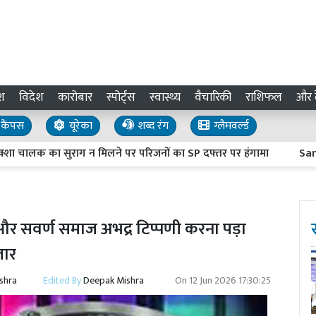
श
विदेश
कारोबार
स्पोर्ट्स
स्वास्थ्य
वैचारिकी
राशिफल
और द
कैंपस
यूरेका
शब्द रंग
ग्लैमवर्ल्ड
लक का सुराग न मिलने पर परिजनों का SP दफ्तर पर हंगामा
Sambhal Ne
र सवर्ण समाज अभद्र टिप्पणी करना पड़ा
तार
shra
Edited By
Deepak Mishra
On
12 Jun 2026 17:30:25