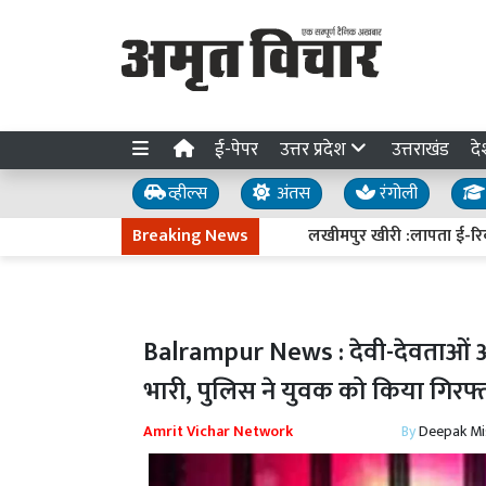
ई-पेपर
उत्तर प्रदेश
उत्तराखंड
दे
व्हील्स
अंतस
रंगोली
Breaking News
लखीमपुर खीरी :लापता ई-रिक्शा चा
Balrampur News : देवी-देवताओं औ
भारी, पुलिस ने युवक को किया गिरफ्
Amrit Vichar Network
By
Deepak Mi