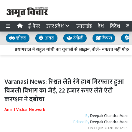
ई-पेपर
उत्तर प्रदेश
उत्तराखंड
देश
विदेश
का
व्हील्स
अंतस
रंगोली
कैंपस
य
प्रयागराज में राहुल गांधी का युवाओं से आह्वान, बोले- नफरत नहीं मोहब्ब
Varanasi News: रिश्वत लेते रंगे हाथ गिरफ्तार हुआ
बिजली विभाग का जेई, 22 हजार रुपए लेते एंटी
करप्शन ने दबोचा
Amrit Vichar Network
By
Deepak Chandra Mani
Edited By
Deepak Chandra Mani
On
12 Jun 2026 16:32:35