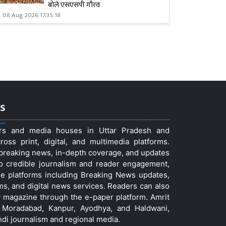
बोले एसएसपी गौरव
08 Aug 2026 17:35:18
s
ers and media houses in Uttar Pradesh and
ss print, digital, and multimedia platforms.
t breaking news, in-depth coverage, and updates
to credible journalism and reader engagement,
le platforms including Breaking News updates,
ms, and digital news services. Readers can also
 magazine through the e-paper platform. Amrit
w, Moradabad, Kanpur, Ayodhya, and Haldwani,
ndi journalism and regional media.