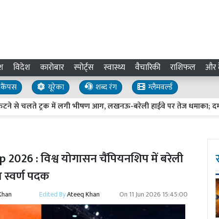
श
विदेश
कारोबार
स्पोर्ट्स
स्वास्थ्य
वैचारिकी
राशिफल
और द
कैंपस
यूरेका
शब्द रंग
ग्लैमवर्ल्ड
लते ट्रक में लगी भीषण आग, लखनऊ-बरेली हाईवे पर तेज धमाका; दमकलकर्मिय
6 : विश्व योगासन चैंपियनशिप में बरेली
 स्वर्ण पदक
Khan
Edited By
Ateeq Khan
On
11 Jun 2026 15:45:00