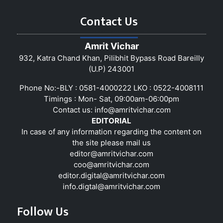
Contact Us
Amrit Vichar
932, Katra Chand Khan, Pilibhit Bypass Road Bareilly
(U.P) 243001
Phone No:-BLY : 0581-4000222 LKO : 0522-4008111
Timings : Mon- Sat, 09:00am-06:00pm
Contact us:
info@amritvichar.com
EDITORIAL
In case of any information regarding the content on
the site please mail us
editor@amritvichar.com
coo@amritvichar.com
editor.digital@amritvichar.com
info.digtal@amritvichar.com
Follow Us