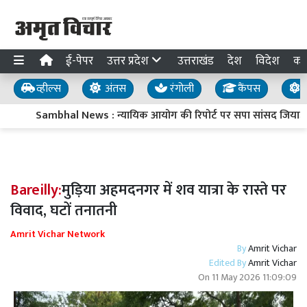
ई-पेपर
उत्तर प्रदेश
उत्तराखंड
देश
विदेश
का
व्हील्स
अंतस
रंगोली
कैंपस
य
Sambhal News : न्यायिक आयोग की रिपोर्ट पर सपा सांसद जियाउर्रहम
Bareilly:
मुड़िया अहमदनगर में शव यात्रा के रास्ते पर
विवाद, घटों तनातनी
Amrit Vichar Network
By
Amrit Vichar
Edited By
Amrit Vichar
On
11 May 2026 11:09:09