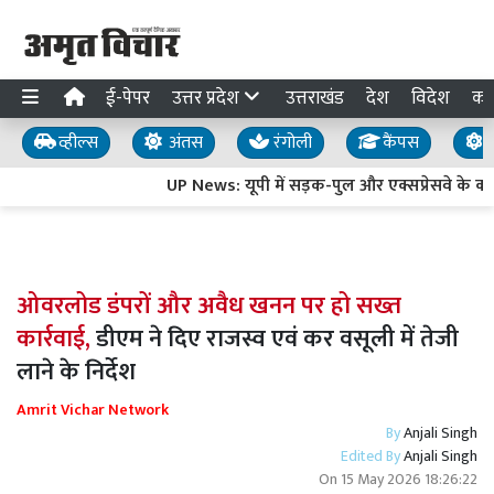
ई-पेपर
उत्तर प्रदेश
उत्तराखंड
देश
विदेश
का
व्हील्स
अंतस
रंगोली
कैंपस
य
UP News: यूपी में सड़क-पुल और एक्सप्रेसवे के कामों
ओवरलोड डंपरों और अवैध खनन पर हो सख्त
कार्रवाई,
डीएम ने दिए राजस्व एवं कर वसूली में तेजी
लाने के निर्देश
Amrit Vichar Network
By
Anjali Singh
Edited By
Anjali Singh
On
15 May 2026 18:26:22