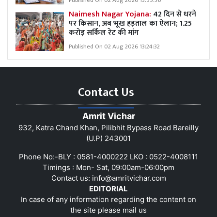
Published On 02 Aug 2026 13:55:36
Naimesh Nagar Yojana:
42 दिन से धरने
पर किसान, अब भूख हड़ताल का ऐलान; 1.25
करोड़ सर्किल रेट की मांग
Published On 02 Aug 2026 13:24:32
Contact Us
Amrit Vichar
932, Katra Chand Khan, Pilibhit Bypass Road Bareilly
(U.P) 243001
Phone No:-BLY : 0581-4000222 LKO : 0522-4008111
Timings : Mon- Sat, 09:00am-06:00pm
Contact us:
info@amritvichar.com
EDITORIAL
In case of any information regarding the content on
the site please mail us