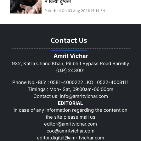
ने किया दुष्कर्म
Published On 03 Aug 2026 15:14:54
Contact Us
Amrit Vichar
932, Katra Chand Khan, Pilibhit Bypass Road Bareilly
(U.P) 243001
Phone No:-BLY : 0581-4000222 LKO : 0522-4008111
Timings : Mon- Sat, 09:00am-06:00pm
Contact us:
info@amritvichar.com
EDITORIAL
In case of any information regarding the content on
the site please mail us
editor@amritvichar.com
coo@amritvichar.com
editor.digital@amritvichar.com