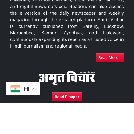
and digital news services. Readers can also access
the e-version of the daily newspaper and weekly
magazine through the e-paper platform. Amrit Vichar
is currently published from Bareilly, Lucknow,
Moradabad, Kanpur, Ayodhya, and Haldwani,
continuously expanding its reach as a trusted voice in
Hindi journalism and regional media.
Read More...
HI
Read E-paper
About Us
Contact Us
Complaint Redressal
Disc
Copyright © 2026. All Rights Reserved By
Amrit Vichar.