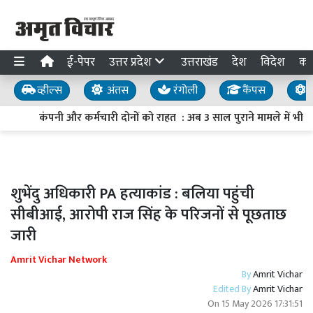
ई-पेपर
उत्तर प्रदेश
उत्तराखंड
देश
विदेश
का
व्हील्स
अंतस
रंगोली
कैंपस
य
कंपनी और कर्मचारी दोनों को राहत : अब 3 साल पुराने मामले में भी क
शुभेंदु अधिकारी PA हत्याकांड : बलिया पहुंची
सीबीआई, आरोपी राज सिंह के परिजनों से पूछताछ
जारी
Amrit Vichar Network
By
Amrit Vichar
Edited By
Amrit Vichar
On
15 May 2026 17:31:51