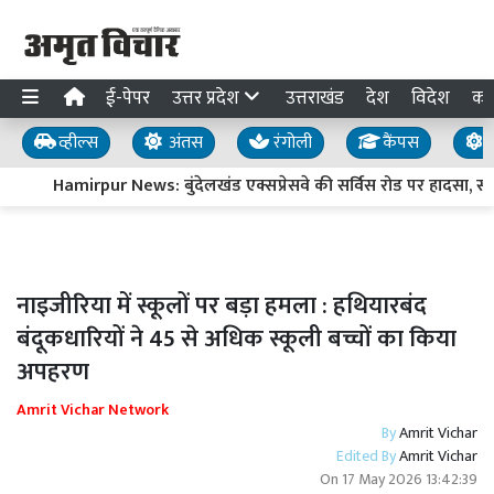
ई-पेपर
उत्तर प्रदेश
उत्तराखंड
देश
विदेश
का
व्हील्स
अंतस
रंगोली
कैंपस
य
Hamirpur News: बुंदेलखंड एक्सप्रेसवे की सर्विस रोड पर हादसा, सफा
नाइजीरिया में स्कूलों पर बड़ा हमला : हथियारबंद
बंदूकधारियों ने 45 से अधिक स्कूली बच्चों का किया
अपहरण
Amrit Vichar Network
By
Amrit Vichar
Edited By
Amrit Vichar
On
17 May 2026 13:42:39