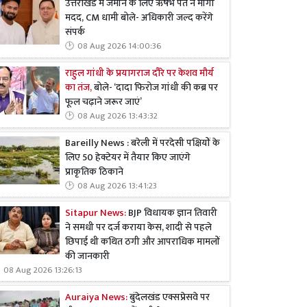
उत्तराखंड में जमीन के लिए ऋषभ पंत ने मांगी
मदद, CM धामी बोले- अधिकारी जल्द करेंगे
संपर्क
08 Aug 2026 14:00:36
राहुल गांधी के प्रयागराज दौरे पर केशव मौर्य
का तंज,
बोले- ‘दादा फिरोज गांधी की कब्र पर
फूल चढ़ाने जरूर जाएं’
08 Aug 2026 13:43:32
Bareilly News : बरेली में परदेसी पक्षियों के
लिए 50 हेक्टेयर में तैयार किए जाएंगे
प्राकृतिक ठिकाने
08 Aug 2026 13:41:23
Sitapur News:
BJP विधायक ज्ञान तिवारी
ने समधी पर दर्ज कराया केस, शादी से पहले
छिपाई थी कथित ठगी और आपराधिक मामलों
की जानकारी
08 Aug 2026 13:26:13
Auraiya News:
बुंदेलखंड एक्सप्रेसवे पर