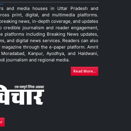
ers and media houses in Uttar Pradesh and
ss print, digital, and multimedia platforms.
t breaking news, in-depth coverage, and updates
to credible journalism and reader engagement,
le platforms including Breaking News updates,
ms, and digital news services. Readers can also
 magazine through the e-paper platform. Amrit
w, Moradabad, Kanpur, Ayodhya, and Haldwani,
ndi journalism and regional media.
Read More...
er