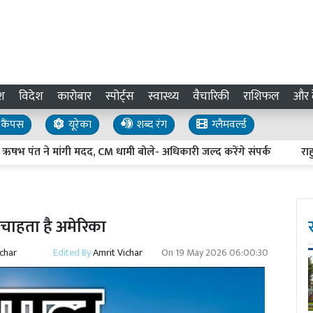
श
विदेश
कारोबार
स्पोर्ट्स
स्वास्थ्य
वैचारिकी
राशिफल
और द
कैंपस
यूरेका
शब्द रंग
ग्लैमवर्ल्ड
त ने मांगी मदद, CM धामी बोले- अधिकारी जल्द करेंगे संपर्क
राहुल गांधी
व चाहता है अमेरिका
ichar
Edited By
Amrit Vichar
On
19 May 2026 06:00:30