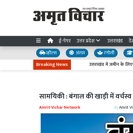
ई-पेपर
उत्तर प्रदेश
उत्तराखंड
दे
व्हील्स
अंतस
रंगोली
Breaking News
उत्तराखंड में जमीन के लिए ऋषभ पं
सामयिकी : बंगाल की खाड़ी में वर्चस्
Amrit Vichar Network
By
Amrit V