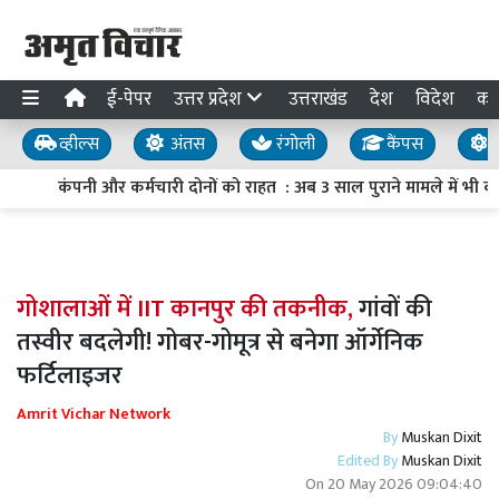
ई-पेपर
उत्तर प्रदेश
उत्तराखंड
देश
विदेश
का
व्हील्स
अंतस
रंगोली
कैंपस
य
कंपनी और कर्मचारी दोनों को राहत : अब 3 साल पुराने मामले में भी क
गोशालाओं में IIT कानपुर की तकनीक,
गांवों की
तस्वीर बदलेगी! गोबर-गोमूत्र से बनेगा ऑर्गेनिक
फर्टिलाइजर
Amrit Vichar Network
By
Muskan Dixit
Edited By
Muskan Dixit
On
20 May 2026 09:04:40