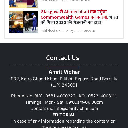
Glasgow से Ahmedabad तक पहुंचा
Commonwealth Games का कारवां,
भारत
को मिला 2030 की मेजबानी का झंडा
Published On 03 Aug 2026 10:55:18
Contact Us
Amrit Vichar
932, Katra Chand Khan, Pilibhit Bypass Road Bareilly
(U.P) 243001
Phone No:-BLY : 0581-4000222 LKO : 0522-4008111
Timings : Mon- Sat, 09:00am-06:00pm
Contact us:
info@amritvichar.com
EDITORIAL
In case of any information regarding the content on
the site please mail us