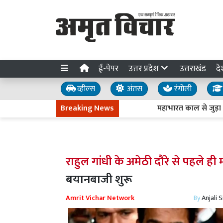
ई-पेपर
उत्तर प्रदेश
उत्तराखंड
दे
व्हील्स
अंतस
रंगोली
Breaking News
महाभारत काल से जुड़ा है देहर
राहुल गांधी के अमेठी दौरे से पहले ह
बयानबाजी शुरू
Amrit Vichar Network
By
Anjali 