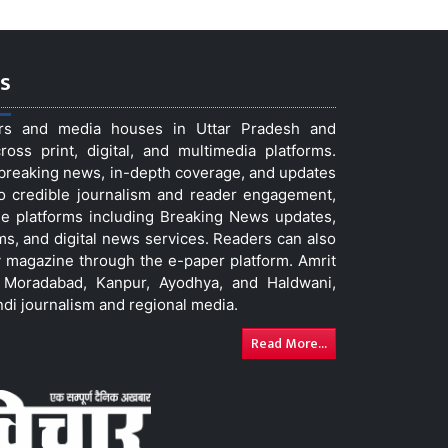
s
ers and media houses in Uttar Pradesh and
ss print, digital, and multimedia platforms.
t breaking news, in-depth coverage, and updates
to credible journalism and reader engagement,
le platforms including Breaking News updates,
ms, and digital news services. Readers can also
 magazine through the e-paper platform. Amrit
w, Moradabad, Kanpur, Ayodhya, and Haldwani,
ndi journalism and regional media.
Read More...