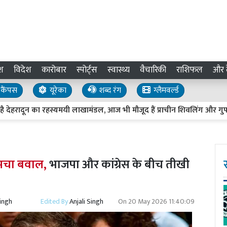
श
विदेश
कारोबार
स्पोर्ट्स
स्वास्थ्य
वैचारिकी
राशिफल
और द
कैंपस
यूरेका
शब्द रंग
ग्लैमवर्ल्ड
ादून का रहस्यमयी लाखामंडल, आज भी मौजूद हैं प्राचीन शिवलिंग और गुफा
ी मचा बवाल,
भाजपा और कांग्रेस के बीच तीखी
Singh
Edited By
Anjali Singh
On
20 May 2026 11:40:09