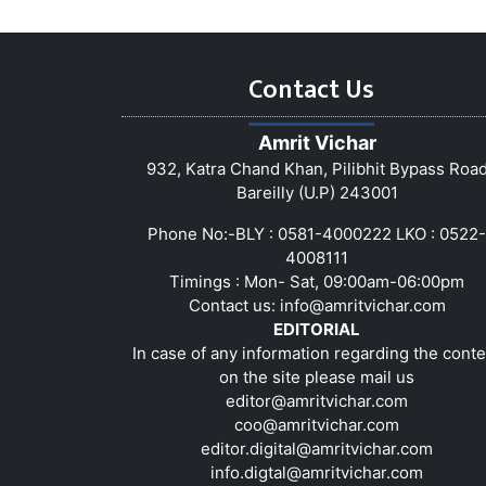
Contact Us
Amrit Vichar
932, Katra Chand Khan, Pilibhit Bypass Roa
Bareilly (U.P) 243001
Phone No:-BLY : 0581-4000222 LKO : 0522-
4008111
Timings : Mon- Sat, 09:00am-06:00pm
Contact us:
info@amritvichar.com
EDITORIAL
In case of any information regarding the conte
on the site please mail us
editor@amritvichar.com
coo@amritvichar.com
editor.digital@amritvichar.com
info.digtal@amritvichar.com