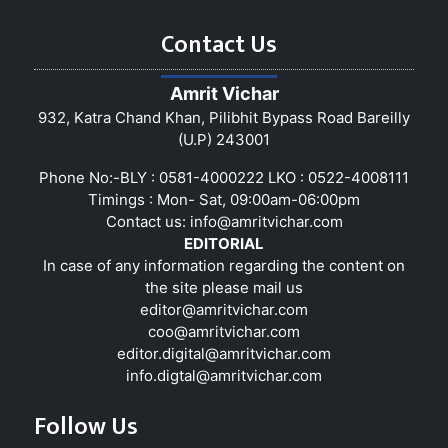
Contact Us
Amrit Vichar
932, Katra Chand Khan, Pilibhit Bypass Road Bareilly
(U.P) 243001
Phone No:-BLY : 0581-4000222 LKO : 0522-4008111
Timings : Mon- Sat, 09:00am-06:00pm
Contact us:
info@amritvichar.com
EDITORIAL
In case of any information regarding the content on
the site please mail us
editor@amritvichar.com
coo@amritvichar.com
editor.digital@amritvichar.com
info.digtal@amritvichar.com
Follow Us