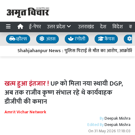
ई-पेपर
उत्तर प्रदेश
उत्तराखंड
देश
विदेश
का
व्हील्स
अंतस
रंगोली
कैंपस
य
Shahjahanpur News : पुलिस पिटाई से मौत का आरोप, आक्रोशित
खत्म हुआ इंतजार !
UP को मिला नया स्थायी DGP,
अब तक राजीव कृष्ण संभाल रहे थे कार्यवाहक
डीजीपी की कमान
Amrit Vichar Network
By
Deepak Mishra
Edited By
Deepak Mishra
On
31 May 2026 17:18:03