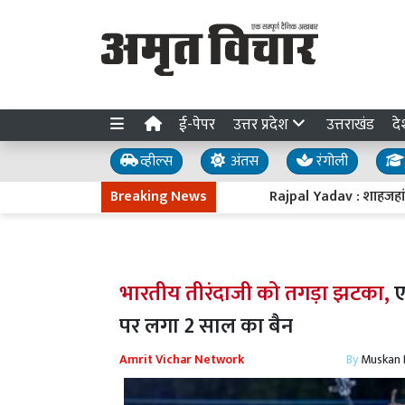
ई-पेपर
उत्तर प्रदेश
उत्तराखंड
दे
व्हील्स
अंतस
रंगोली
Breaking News
Rajpal Yadav : शाहजहांपुर स्थित घर
भारतीय तीरंदाजी को तगड़ा झटका,
ए
पर लगा 2 साल का बैन
Amrit Vichar Network
By
Muskan D