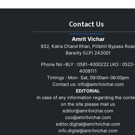
Contact Us
Amrit Vichar
932, Katra Chand Khan, Pilibhit Bypass Roa
Bareilly (U.P) 243001
Phone No:-BLY : 0581-4000222 LKO : 0522-
4008111
Timings : Mon- Sat, 09:00am-06:00pm
Contact us:
info@amritvichar.com
EDITORIAL
In case of any information regarding the conte
on the site please mail us
editor@amritvichar.com
coo@amritvichar.com
editor.digital@amritvichar.com
info.digtal@amritvichar.com