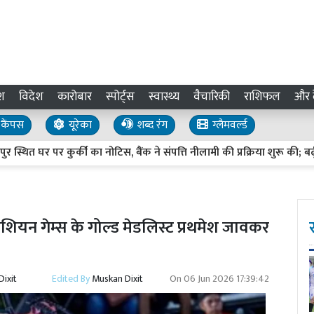
श
विदेश
कारोबार
स्पोर्ट्स
स्वास्थ्य
वैचारिकी
राशिफल
और द
कैंपस
यूरेका
शब्द रंग
ग्लैमवर्ल्ड
 पर कुर्की का नोटिस, बैंक ने संपत्ति नीलामी की प्रक्रिया शुरू की; बढ़ीं अभिने
शियन गेम्स के गोल्ड मेडलिस्ट प्रथमेश जावकर
ixit
Edited By
Muskan Dixit
On
06 Jun 2026 17:39:42