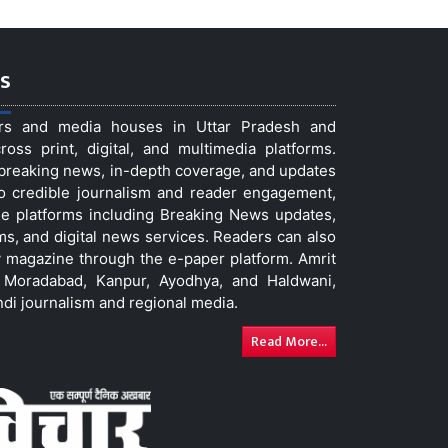
s
ers and media houses in Uttar Pradesh and
ss print, digital, and multimedia platforms.
t breaking news, in-depth coverage, and updates
to credible journalism and reader engagement,
le platforms including Breaking News updates,
ms, and digital news services. Readers can also
 magazine through the e-paper platform. Amrit
w, Moradabad, Kanpur, Ayodhya, and Haldwani,
ndi journalism and regional media.
Read More...