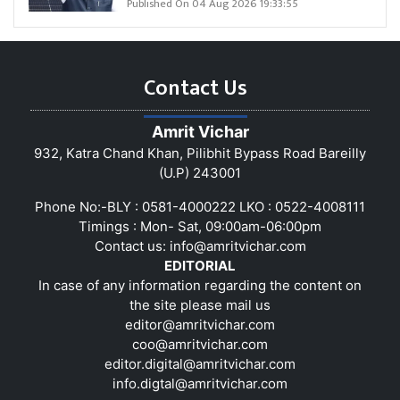
Published On 04 Aug 2026 19:33:55
Contact Us
Amrit Vichar
932, Katra Chand Khan, Pilibhit Bypass Road Bareilly
(U.P) 243001
Phone No:-BLY : 0581-4000222 LKO : 0522-4008111
Timings : Mon- Sat, 09:00am-06:00pm
Contact us:
info@amritvichar.com
EDITORIAL
In case of any information regarding the content on
the site please mail us
editor@amritvichar.com
coo@amritvichar.com
editor.digital@amritvichar.com
info.digtal@amritvichar.com