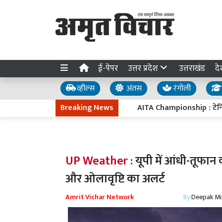
ई-पेपर
उत्तर प्रदेश
उत्तराखंड
दे
व्हील्स
अंतस
रंगोली
Breaking News
AITA Championship : टेनिस चैंपिय
UP Weather :
यूपी में आंधी-तूफान का 
और ओलावृष्टि का अलर्ट
Amrit Vichar Network
By
Deepak Mi