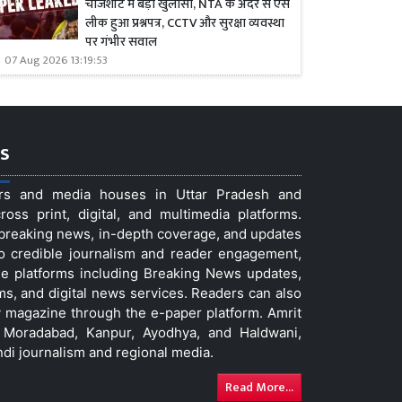
चार्जशीट में बड़ा खुलासा, NTA के अंदर से ऐसे
लीक हुआ प्रश्नपत्र, CCTV और सुरक्षा व्यवस्था
पर गंभीर सवाल
07 Aug 2026 13:19:53
s
ers and media houses in Uttar Pradesh and
ss print, digital, and multimedia platforms.
t breaking news, in-depth coverage, and updates
to credible journalism and reader engagement,
le platforms including Breaking News updates,
ms, and digital news services. Readers can also
 magazine through the e-paper platform. Amrit
w, Moradabad, Kanpur, Ayodhya, and Haldwani,
ndi journalism and regional media.
Read More...