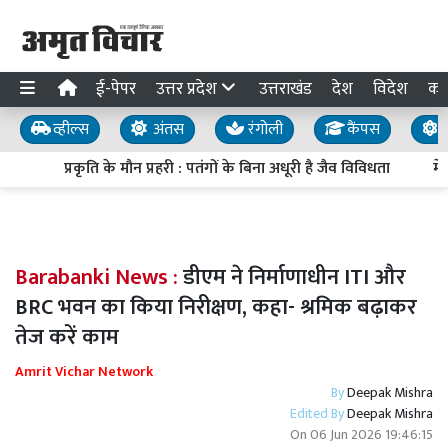
ई-पेपर
उत्तर प्रदेश
उत्तराखंड
देश
विदेश
का
व्हील्स
अंतस
रंगोली
कैंपस
य
प्रकृति के मौन प्रहरी : पतंगों के बिना अधूरी है जैव विविधता
मेरठ
Barabanki News :
डीएम ने निर्माणाधीन ITI और
BRC भवन का किया निरीक्षण, कहा- श्रमिक बढ़ाकर
तेज करें काम
Amrit Vichar Network
By
Deepak Mishra
Edited By
Deepak Mishra
On
06 Jun 2026 19:46:15