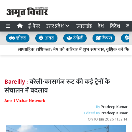
ई-पेपर
उत्तर प्रदेश
उत्तराखंड
देश
विदेश
का
व्हील्स
अंतस
रंगोली
कैंपस
य
साप्ताहिक राशिफल: मेष को करियर में शुभ समाचार, वृश्चिक को मिले
Bareilly :
बरेली-कासगंज रूट की कई ट्रेनों के
संचालन में बदलाव
Amrit Vichar Network
By
Pradeep Kumar
Edited By
Pradeep Kumar
On
10 Jun 2026 11:32:14