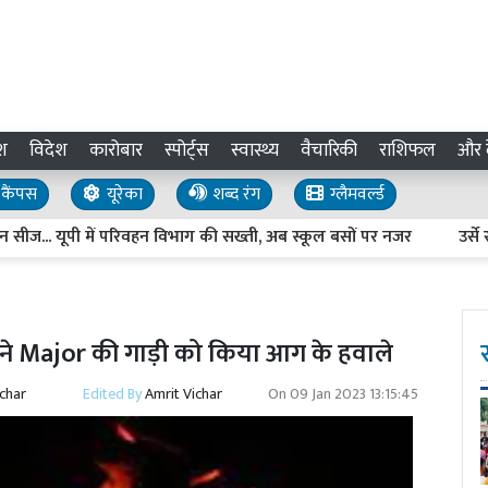
श
विदेश
कारोबार
स्पोर्ट्स
स्वास्थ्य
वैचारिकी
राशिफल
और द
कैंपस
यूरेका
शब्द रंग
ग्लैमवर्ल्ड
. यूपी में परिवहन विभाग की सख्ती, अब स्कूल बसों पर नजर
उर्से रजव
ं ने Major की गाड़ी को किया आग के हवाले
ichar
Edited By
Amrit Vichar
On
09 Jan 2023 13:15:45