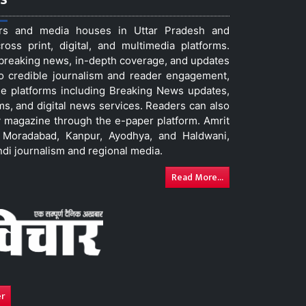
ers and media houses in Uttar Pradesh and
ss print, digital, and multimedia platforms.
t breaking news, in-depth coverage, and updates
to credible journalism and reader engagement,
le platforms including Breaking News updates,
ms, and digital news services. Readers can also
 magazine through the e-paper platform. Amrit
w, Moradabad, Kanpur, Ayodhya, and Haldwani,
ndi journalism and regional media.
Read More...
er