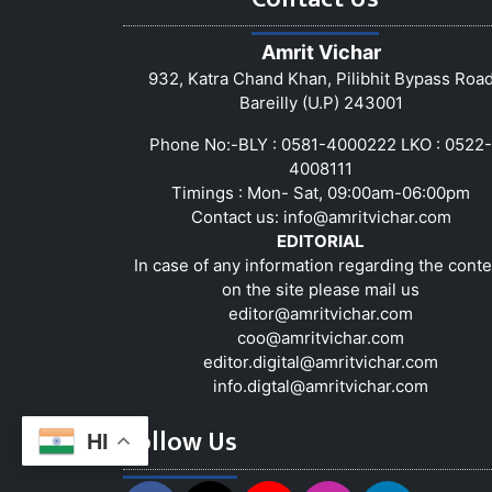
Amrit Vichar
932, Katra Chand Khan, Pilibhit Bypass Roa
Bareilly (U.P) 243001
Phone No:-BLY : 0581-4000222 LKO : 0522-
4008111
Timings : Mon- Sat, 09:00am-06:00pm
Contact us:
info@amritvichar.com
EDITORIAL
In case of any information regarding the conte
on the site please mail us
editor@amritvichar.com
coo@amritvichar.com
editor.digital@amritvichar.com
info.digtal@amritvichar.com
Follow Us
HI