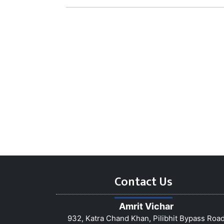
Contact Us
Amrit Vichar
932, Katra Chand Khan, Pilibhit Bypass Roa