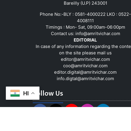
Bareilly (U.P) 243001
Phone No:-BLY : 0581-4000222 LKO : 0522-
4008111
Timings : Mon- Sat, 09:00am-06:00pm
Contact us:
info@amritvichar.com
EDITORIAL
In case of any information regarding the conte
on the site please mail us
editor@amritvichar.com
coo@amritvichar.com
editor.digital@amritvichar.com
info.digtal@amritvichar.com
Follow Us
HI