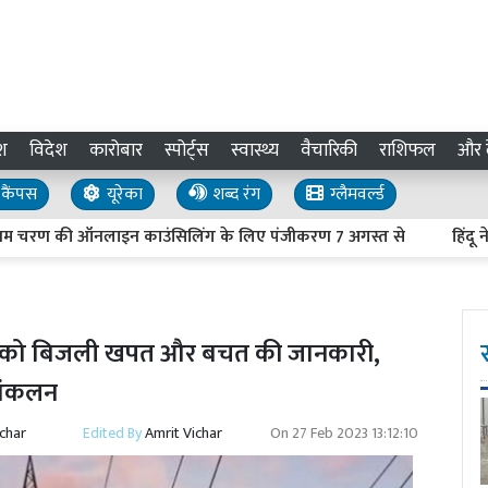
श
विदेश
कारोबार
स्पोर्ट्स
स्वास्थ्य
वैचारिकी
राशिफल
और द
कैंपस
यूरेका
शब्द रंग
ग्लैमवर्ल्ड
रण की ऑनलाइन काउंसिलिंग के लिए पंजीकरण 7 अगस्त से
हिंदू नेताओं 
रकार को बिजली खपत और बचत की जानकारी,
 आंकलन
ichar
Edited By
Amrit Vichar
On
27 Feb 2023 13:12:10