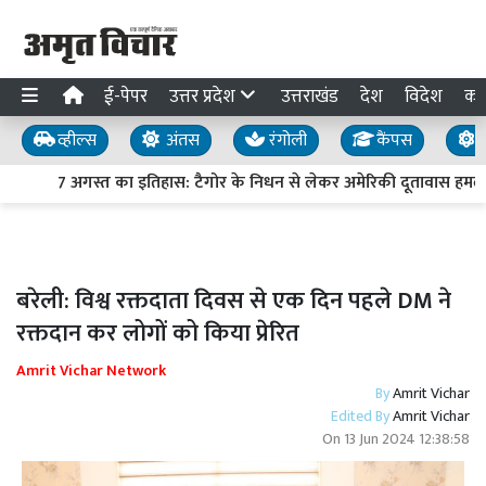
ई-पेपर
उत्तर प्रदेश
उत्तराखंड
देश
विदेश
का
व्हील्स
अंतस
रंगोली
कैंपस
य
7 अगस्त का इतिहास: टैगोर के निधन से लेकर अमेरिकी दूतावास हमले त
बरेली: विश्व रक्तदाता दिवस से एक दिन पहले DM ने
रक्तदान कर लोगों को किया प्रेरित
Amrit Vichar Network
By
Amrit Vichar
Edited By
Amrit Vichar
On
13 Jun 2024 12:38:58