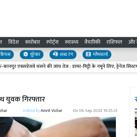
श
विदेश
कारोबार
स्पोर्ट्स
स्वास्थ्य
वैचारिकी
राशिफल
और द
कैंपस
यूरेका
शब्द रंग
ग्लैमवर्ल्ड
्सप्रेसवे धंसने की जांच तेज : डामर-मिट्टी के नमूने लिए, ड्रेनेज सिस्टम पर उ
साथ युवक गिरफ्तार
ichar
Edited By
Amrit Vichar
On
06 Sep 2024 19:25:23