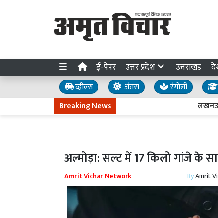
ई-पेपर
उत्तर प्रदेश
उत्तराखंड
दे
व्हील्स
अंतस
रंगोली
Breaking News
लखनऊ-कानपुर एक
अल्मोड़ा: सल्ट में 17 किलो गांजे के 
Amrit Vichar Network
By
Amrit V