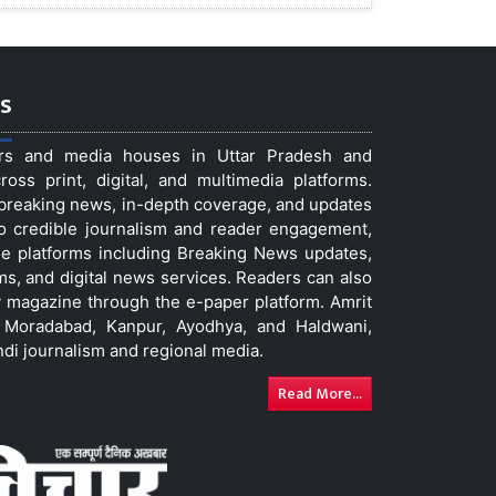
s
ers and media houses in Uttar Pradesh and
ss print, digital, and multimedia platforms.
t breaking news, in-depth coverage, and updates
to credible journalism and reader engagement,
le platforms including Breaking News updates,
ms, and digital news services. Readers can also
 magazine through the e-paper platform. Amrit
w, Moradabad, Kanpur, Ayodhya, and Haldwani,
ndi journalism and regional media.
Read More...