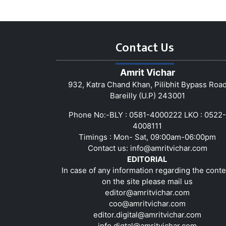
Contact Us
Amrit Vichar
932, Katra Chand Khan, Pilibhit Bypass Roa
Bareilly (U.P) 243001
Phone No:-BLY : 0581-4000222 LKO : 0522-
4008111
Timings : Mon- Sat, 09:00am-06:00pm
Contact us:
info@amritvichar.com
EDITORIAL
In case of any information regarding the conte
on the site please mail us
editor@amritvichar.com
coo@amritvichar.com
editor.digital@amritvichar.com
info.digtal@amritvichar.com