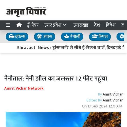
ई-पेपर
उत्तर प्रदेश
उत्तराखंड
देश
विदेश
का
व्हील्स
अंतस
रंगोली
कैंपस
य
Shravasti News : ट्रांसफार्मर से सीधे ई-रिक्शा चार्ज, दिनदहाड़े बि
नैनीताल: नैनी झील का जलस्तर 12 फीट पहुंचा
Amrit Vichar Network
By
Amrit Vichar
Edited By
Amrit Vichar
On
13 Sep 2024 12:00:14