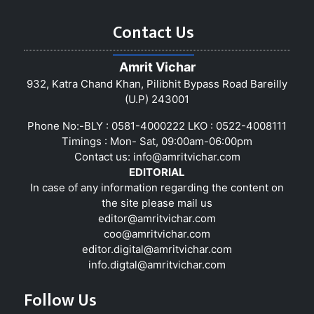
Contact Us
Amrit Vichar
932, Katra Chand Khan, Pilibhit Bypass Road Bareilly
(U.P) 243001
Phone No:-BLY : 0581-4000222 LKO : 0522-4008111
Timings : Mon- Sat, 09:00am-06:00pm
Contact us:
info@amritvichar.com
EDITORIAL
In case of any information regarding the content on
the site please mail us
editor@amritvichar.com
coo@amritvichar.com
editor.digital@amritvichar.com
info.digtal@amritvichar.com
Follow Us