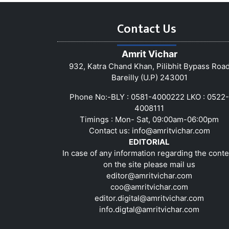
Contact Us
Amrit Vichar
932, Katra Chand Khan, Pilibhit Bypass Roa
Bareilly (U.P) 243001
Phone No:-BLY : 0581-4000222 LKO : 0522-
4008111
Timings : Mon- Sat, 09:00am-06:00pm
Contact us:
info@amritvichar.com
EDITORIAL
In case of any information regarding the conte
on the site please mail us
editor@amritvichar.com
coo@amritvichar.com
editor.digital@amritvichar.com
info.digtal@amritvichar.com