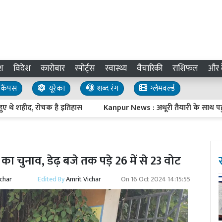
श
विदेश
कारोबार
स्पोर्ट्स
स्वास्थ्य
वैचारिकी
राशिफल
और द
कैंपस
यूरेका
शब्द रंग
ग्लैमवर्ल्ड
ीद, रोचक है इतिहास
Kanpur News : अधूरी तैयारी के साथ पहुंचे अधिका
का चुनाव, डेढ़ बजे तक पड़े 26 में से 23 वोट
ichar
Edited By
Amrit Vichar
On
16 Oct 2024 14:15:55