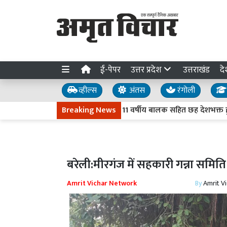
ई-पेपर
उत्तर प्रदेश
उत्तराखंड
दे
व्हील्स
अंतस
रंगोली
ोड़ो आंदोलन में मुरादाबाद के 11 वर्षीय बालक सहित छह देशभक्त हुए थे शह
Breaking News
बरेली:मीरगंज में सहकारी गन्ना समिति 
Amrit Vichar Network
By
Amrit V