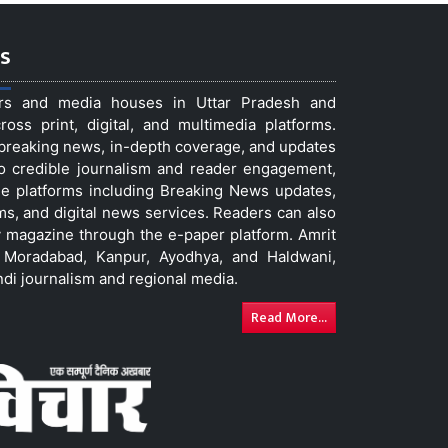
s
ers and media houses in Uttar Pradesh and
ss print, digital, and multimedia platforms.
t breaking news, in-depth coverage, and updates
to credible journalism and reader engagement,
le platforms including Breaking News updates,
ms, and digital news services. Readers can also
 magazine through the e-paper platform. Amrit
w, Moradabad, Kanpur, Ayodhya, and Haldwani,
ndi journalism and regional media.
Read More...