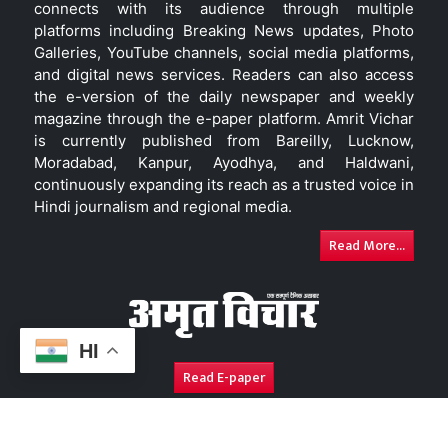
connects with its audience through multiple
platforms including Breaking News updates, Photo
Galleries, YouTube channels, social media platforms,
and digital news services. Readers can also access
the e-version of the daily newspaper and weekly
magazine through the e-paper platform. Amrit Vichar
is currently published from Bareilly, Lucknow,
Moradabad, Kanpur, Ayodhya, and Haldwani,
continuously expanding its reach as a trusted voice in
Hindi journalism and regional media.
Read More...
HI
Read E-paper
About Us
Contact Us
Complaint Redressal
Disc