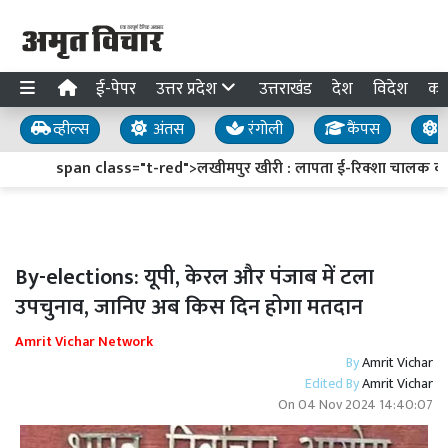
ई-पेपर
उत्तर प्रदेश
उत्तराखंड
देश
विदेश
का
व्हील्स
अंतस
रंगोली
कैंपस
य
span class="t-red">लखीमपुर खीरी : लापता ई-रिक्शा चालक का सु
By-elections: यूपी, केरल और पंजाब में टला
उपचुनाव, जानिए अब किस दिन होगा मतदान
Amrit Vichar Network
By
Amrit Vichar
Edited By
Amrit Vichar
On
04 Nov 2024 14:40:07