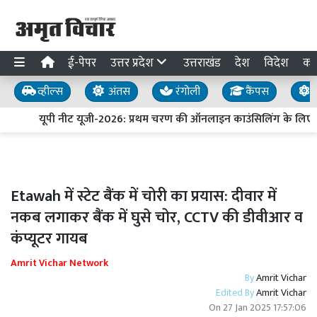
ई-पेपर
उत्तर प्रदेश
उत्तराखंड
देश
विदेश
का
व्हील्स
अंतस
रंगोली
कैंपस
य
यूपी नीट यूजी-2026: प्रथम चरण की ऑनलाइन काउंसिलिंग के लिए प
Etawah में स्टेट बैंक में चोरी का प्रयास: दीवार में
नकब लगाकर बैंक में घुसे चोर, CCTV की डीवीआर व
कंप्यूटर गायब
Amrit Vichar Network
By
Amrit Vichar
Edited By
Amrit Vichar
On
27 Jan 2025 17:57:06