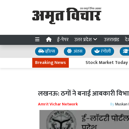
ई-पेपर
उत्तर प्रदेश
उत्तराखंड
दे
व्हील्स
अंतस
रंगोली
Breaking News
Stock Market Today : कच्चे त
लखनऊ: ठगों ने बनाई आबकारी विभाग
Amrit Vichar Network
By
Muskan D