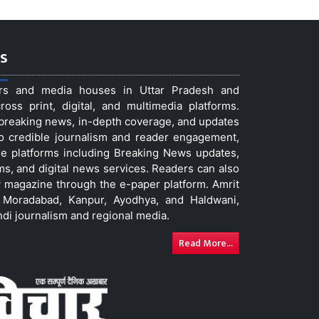
s
ers and media houses in Uttar Pradesh and
ss print, digital, and multimedia platforms.
t breaking news, in-depth coverage, and updates
to credible journalism and reader engagement,
le platforms including Breaking News updates,
ms, and digital news services. Readers can also
 magazine through the e-paper platform. Amrit
w, Moradabad, Kanpur, Ayodhya, and Haldwani,
ndi journalism and regional media.
Read More...