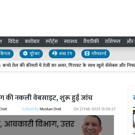
श
विदेश
कारोबार
स्पोर्ट्स
स्वास्थ्य
वैचारिकी
राशिफल
और द
कैंपस
यूरेका
शब्द रंग
ग्लैमवर्ल्ड
ेल की कीमतों में तेजी का असर, गिरावट के साथ खुले सेंसेक्स और निफ्टी
 की नकली वेबसाइट, शुरू हुई जांच
ixit
Edited By
Muskan Dixit
On
21 Feb 2025 13:06:27