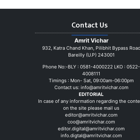
Contact Us
Amrit Vichar
932, Katra Chand Khan, Pilibhit Bypass Roa
Bareilly (U.P) 243001
Phone No:-BLY : 0581-4000222 LKO : 0522-
4008111
Timings : Mon- Sat, 09:00am-06:00pm
Contact us:
info@amritvichar.com
EDITORIAL
In case of any information regarding the conte
on the site please mail us
editor@amritvichar.com
coo@amritvichar.com
editor.digital@amritvichar.com
info.digtal@amritvichar.com