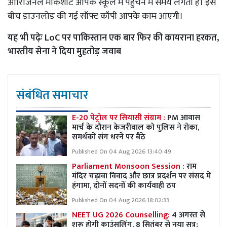
ओरिजिनल मार्कशीट आपके स्कूल में पहुंचने में समय लगता है। इस
बीच डाउनलोड की गई सॉफ्ट कॉपी आपके काम आएगी।
यह भी पढ़ेः
LoC पर पाकिस्तान एक बार फिर की कायराना हरकत,
भारतीय सेना ने दिया मुहतोड़ जवाब
संबंधित समाचार
E-20 पेट्रोल पर सियासी संग्राम :
PM आवास
मार्च के दौरान केजरीवाल को पुलिस ने रोका,
समर्थकों संग धरने पर बैठे
Published On 04 Aug 2026 13:40:49
Parliament Monsoon Session :
राम
मंदिर चढ़ावा विवाद और छात्र प्रदर्शन पर संसद में
हंगामा, दोनों सदनों की कार्यवाही ठप
Published On 04 Aug 2026 18:02:33
NEET UG 2026 Counselling:
4 अगस्त से
शुरू होगी काउंसलिंग, 8 सितंबर से नया सत्र;