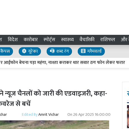
श
विदेश
कारोबार
स्पोर्ट्स
स्वास्थ्य
वैचारिकी
राशिफल
और द
कैंपस
यूरेका
शब्द रंग
ग्लैमवर्ल्ड
बेचना पड़ा महंगा, नाश्ता कराकर थार सवार ठग फोन लेकर फरार
UP 
 न्यूज चैनलों को जारी की एडवाइजरी, कहा-
रेज से बचें
ichar
Edited By
Amrit Vichar
On
26 Apr 2025 16:00:00