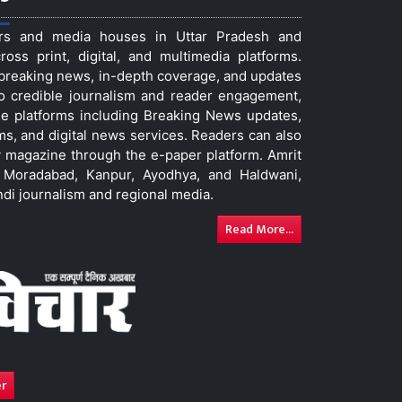
ers and media houses in Uttar Pradesh and
ss print, digital, and multimedia platforms.
t breaking news, in-depth coverage, and updates
to credible journalism and reader engagement,
le platforms including Breaking News updates,
ms, and digital news services. Readers can also
 magazine through the e-paper platform. Amrit
w, Moradabad, Kanpur, Ayodhya, and Haldwani,
ndi journalism and regional media.
Read More...
er