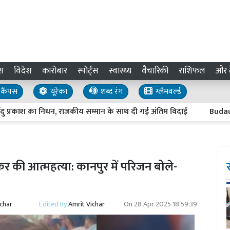
श
विदेश
कारोबार
स्पोर्ट्स
स्वास्थ्य
वैचारिकी
राशिफल
और द
कैंपस
यूरेका
शब्द रंग
ग्लैमवर्ल्ड
्रकाश का निधन, राजकीय सम्मान के साथ दी गई अंतिम विदाई
Budaun News 
गाकर की आत्महत्या: कानपुर में परिजन बोले-
ichar
Edited By
Amrit Vichar
On
28 Apr 2025 18:59:39