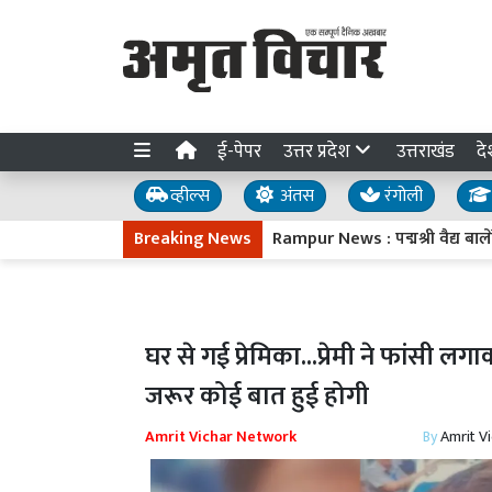
ई-पेपर
उत्तर प्रदेश
उत्तराखंड
दे
व्हील्स
अंतस
रंगोली
Breaking News
Rampur News : पद्मश्री वैद्य बालेंदु प
घर से गई प्रेमिका...प्रेमी ने फांसी ल
जरूर कोई बात हुई होगी
Amrit Vichar Network
By
Amrit V