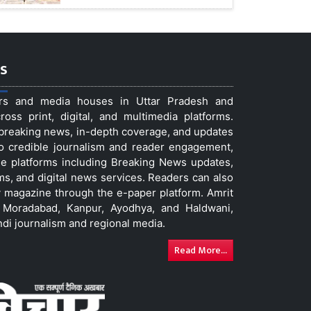
s
ers and media houses in Uttar Pradesh and
ss print, digital, and multimedia platforms.
t breaking news, in-depth coverage, and updates
to credible journalism and reader engagement,
le platforms including Breaking News updates,
ms, and digital news services. Readers can also
 magazine through the e-paper platform. Amrit
w, Moradabad, Kanpur, Ayodhya, and Haldwani,
ndi journalism and regional media.
Read More...