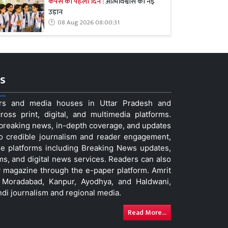
कैंपस का पहला दिन :
आत्मविश्वास की नई
उड़ान
08 Aug 2026 08:00:31
s
ers and media houses in Uttar Pradesh and
ss print, digital, and multimedia platforms.
t breaking news, in-depth coverage, and updates
to credible journalism and reader engagement,
le platforms including Breaking News updates,
ms, and digital news services. Readers can also
 magazine through the e-paper platform. Amrit
w, Moradabad, Kanpur, Ayodhya, and Haldwani,
ndi journalism and regional media.
Read More...