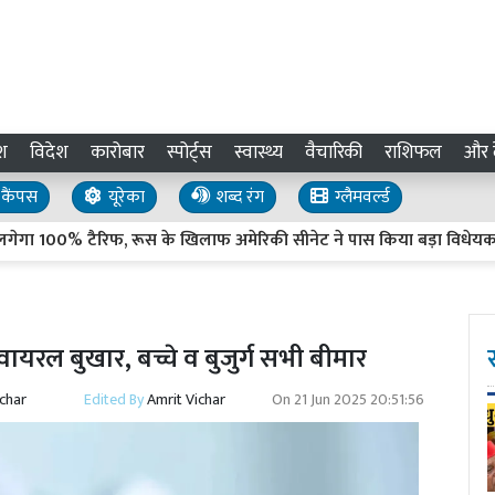
श
विदेश
कारोबार
स्पोर्ट्स
स्वास्थ्य
वैचारिकी
राशिफल
और द
कैंपस
यूरेका
शब्द रंग
ग्लैमवर्ल्ड
 100% टैरिफ, रूस के खिलाफ अमेरिकी सीनेट ने पास किया बड़ा विधेयक
 वायरल बुखार, बच्चे व बुजुर्ग सभी बीमार
ichar
Edited By
Amrit Vichar
On
21 Jun 2025 20:51:56