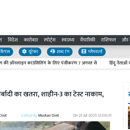
श
विदेश
कारोबार
स्पोर्ट्स
स्वास्थ्य
वैचारिकी
राशिफल
और द
कैंपस
यूरेका
शब्द रंग
ग्लैमवर्ल्ड
ऑनलाइन काउंसिलिंग के लिए पंजीकरण 7 अगस्त से
हिंदू नेताओं की हत्य
्बादी का खतरा, शाहीन-3 का टेस्ट नाकाम,
ixit
Edited By
Muskan Dixit
On
23 Jul 2025 12:00:31