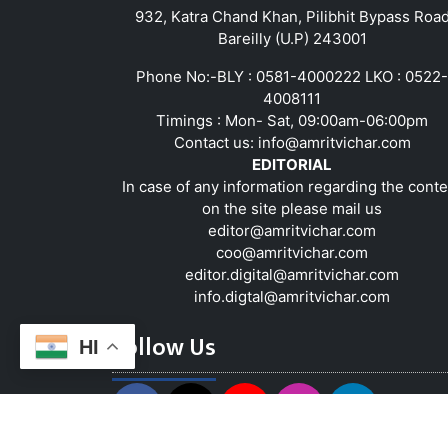
932, Katra Chand Khan, Pilibhit Bypass Roa
Bareilly (U.P) 243001
Phone No:-BLY : 0581-4000222 LKO : 0522-
4008111
Timings : Mon- Sat, 09:00am-06:00pm
Contact us:
info@amritvichar.com
EDITORIAL
In case of any information regarding the conte
on the site please mail us
editor@amritvichar.com
coo@amritvichar.com
editor.digital@amritvichar.com
info.digtal@amritvichar.com
Follow Us
HI