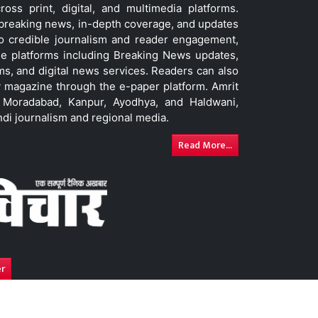
ss print, digital, and multimedia platforms.
t breaking news, in-depth coverage, and updates
to credible journalism and reader engagement,
le platforms including Breaking News updates,
ms, and digital news services. Readers can also
 magazine through the e-paper platform. Amrit
w, Moradabad, Kanpur, Ayodhya, and Haldwani,
ndi journalism and regional media.
Read More...
er