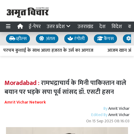
ई-पेपर
उत्तर प्रदेश
उत्तराखंड
देश
विदेश
का
व्हील्स
अंतस
रंगोली
कैंपस
य
में परचम कुशाई के साथ आला हजरत के उर्स का आगाज
आजम खान और उनक
Moradabad :
रामभद्राचार्य के मिनी पाकिस्तान वाले
बयान पर भड़के सपा पूर्व सांसद डॉ. एसटी हसन
Amrit Vichar Network
By
Amrit Vichar
Edited By
Amrit Vichar
On
15 Sep 2025 08:16:03