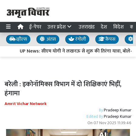
ई-पेपर
उत्तर प्रदेश
उत्तराखंड
देश
विदेश
का
व्हील्स
अंतस
रंगोली
कैंपस
य
UP News: सीएम योगी ने लखनऊ से शुरू की तिरंगा यात्रा, बोले- ‘ऊर्ज
बरेली : इकोनॉमिक्स विभाग में दो शिक्षिकाएं भिड़ीं,
हंगामा
Amrit Vichar Network
By
Pradeep Kumar
Edited By
Pradeep Kumar
On
07 Nov 2025 11:39:46