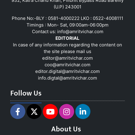
932, Katra Chand Khan, Pilibhit Bypass Road Bareilly
(U.P) 243001
Phone No:-BLY : 0581-4000222 LKO : 0522-4008111
Timings : Mon- Sat, 09:00am-06:00pm
Contact us:
info@amritvichar.com
EDITORIAL
In case of any information regarding the content on
the site please mail us
editor@amritvichar.com
coo@amritvichar.com
editor.digital@amritvichar.com
info.digtal@amritvichar.com
Follow Us
About Us