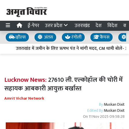
ई-पेपर
उत्तर प्रदेश
उत्तराखंड
देश
विदेश
का
व्हील्स
अंतस
रंगोली
कैंपस
य
उत्तराखंड में जमीन के लिए ऋषभ पंत ने मांगी मदद, CM धामी बोले- अधिक
Lucknow News:
27610 ली. एल्कोहॉल की चोरी में
सहायक आबकारी आयुक्त बर्खास्त
Amrit Vichar Network
By
Muskan Dixit
Edited By
Muskan Dixit
On
11 Nov 2025 09:58:28