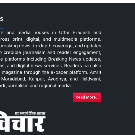
s
ers and media houses in Uttar Pradesh and
ss print, digital, and multimedia platforms.
t breaking news, in-depth coverage, and updates
to credible journalism and reader engagement,
le platforms including Breaking News updates,
ms, and digital news services. Readers can also
 magazine through the e-paper platform. Amrit
w, Moradabad, Kanpur, Ayodhya, and Haldwani,
ndi journalism and regional media.
Read More...