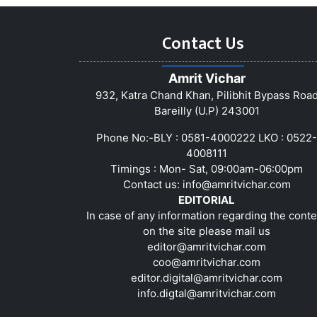
Contact Us
Amrit Vichar
932, Katra Chand Khan, Pilibhit Bypass Roa
Bareilly (U.P) 243001
Phone No:-BLY : 0581-4000222 LKO : 0522-
4008111
Timings : Mon- Sat, 09:00am-06:00pm
Contact us:
info@amritvichar.com
EDITORIAL
In case of any information regarding the conte
on the site please mail us
editor@amritvichar.com
coo@amritvichar.com
editor.digital@amritvichar.com
info.digtal@amritvichar.com