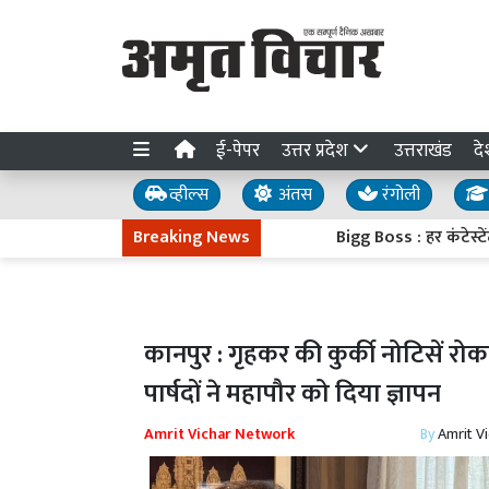
ई-पेपर
उत्तर प्रदेश
उत्तराखंड
दे
व्हील्स
अंतस
रंगोली
Breaking News
Bigg Boss : हर कंटेस्टेंट को म
कानपुर : गृहकर की कुर्की नोटिसें र
पार्षदों ने महापौर को दिया ज्ञापन
Amrit Vichar Network
By
Amrit V