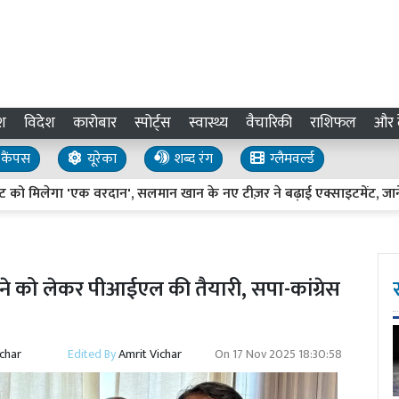
श
विदेश
कारोबार
स्पोर्ट्स
स्वास्थ्य
वैचारिकी
राशिफल
और द
कैंपस
यूरेका
शब्द रंग
ग्लैमवर्ल्ड
िलेगा 'एक वरदान', सलमान खान के नए टीज़र ने बढ़ाई एक्साइटमेंट, जानें कब शु
ोकने को लेकर पीआईएल की तैयारी, सपा-कांग्रेस
ichar
Edited By
Amrit Vichar
On
17 Nov 2025 18:30:58