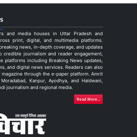
s
ers and media houses in Uttar Pradesh and
ss print, digital, and multimedia platforms.
t breaking news, in-depth coverage, and updates
to credible journalism and reader engagement,
le platforms including Breaking News updates,
ms, and digital news services. Readers can also
 magazine through the e-paper platform. Amrit
w, Moradabad, Kanpur, Ayodhya, and Haldwani,
ndi journalism and regional media.
Read More...