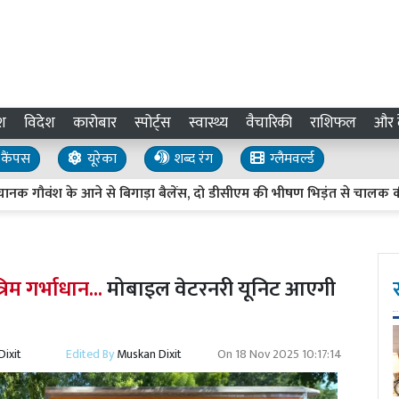
श
विदेश
कारोबार
स्पोर्ट्स
स्वास्थ्य
वैचारिकी
राशिफल
और द
कैंपस
यूरेका
शब्द रंग
ग्लैमवर्ल्ड
श के आने से बिगाड़ा बैलेंस, दो डीसीएम की भीषण भिड़ंत से चालक की मौत
िम गर्भाधान...
मोबाइल वेटरनरी यूनिट आएगी
ixit
Edited By
Muskan Dixit
On
18 Nov 2025 10:17:14