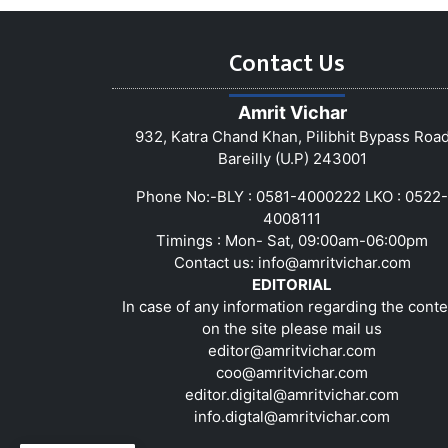
Contact Us
Amrit Vichar
932, Katra Chand Khan, Pilibhit Bypass Roa
Bareilly (U.P) 243001
Phone No:-BLY : 0581-4000222 LKO : 0522-
4008111
Timings : Mon- Sat, 09:00am-06:00pm
Contact us:
info@amritvichar.com
EDITORIAL
In case of any information regarding the conte
on the site please mail us
editor@amritvichar.com
coo@amritvichar.com
editor.digital@amritvichar.com
info.digtal@amritvichar.com