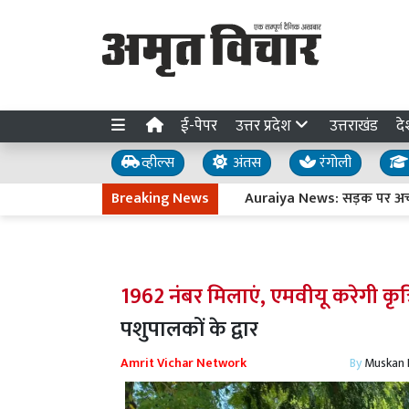
ई-पेपर
उत्तर प्रदेश
उत्तराखंड
दे
व्हील्स
अंतस
रंगोली
Breaking News
Auraiya News: सड़क पर अचानक गौवं
1962 नंबर मिलाएं, एमवीयू करेगी कृत्र
पशुपालकों के द्वार
Amrit Vichar Network
By
Muskan D